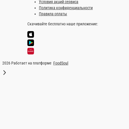
Сок в ассортименте 1 л
Сок в ассортименте 1 л
1 порц.
390 ₽
В корзину
Информация об оплате
Наличный расчёт
Оплата производится наличными курьеру при доставке заказа и
Кола 2 литра
Кола 2 литра — всегда в наличии в нашем меню. Спешите заказ
Главная
Напитки
Кола 2 литра