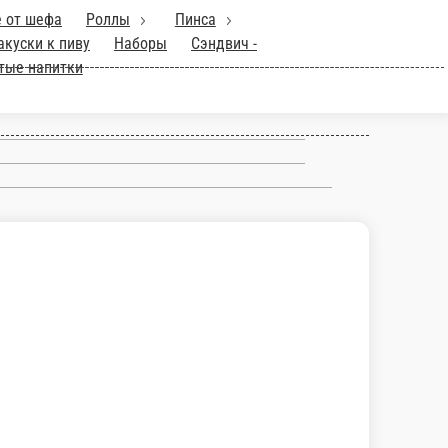
OK
Горячее
Рыба
Супы
Салаты
Лепешка -
итки
Милкшейки
Смузи
Свежевыжатые напитки