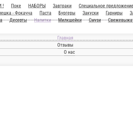
Ы
Завтраки
Специальное предложение от шефа
Роллы
Пинса
W
эндвич - ролл
Соусы
Детское меню
Постные блюда
Десерты
Нап