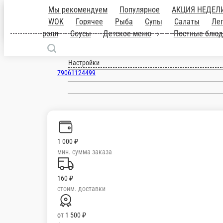
Чистополь
ru
Настройки
79061124499
Главная
Отзывы
О нас
1 000 ₽
мин. сумма заказа
160 ₽
стоим. доставки
от
1 500 ₽
беспл. доставка
Мы рекомендуем
Популярное
АКЦИЯ НЕДЕЛИ !
Поке
НАБОР
Фокачча
Паста
Бургеры
Закуски
Гарниры
Закуски к пиву
Наборы
С