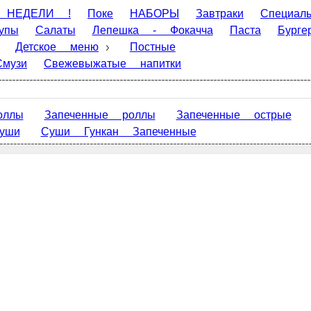
 !
Поке
НАБОРЫ
Завтраки
Специальное предложение
пешка - Фокачча
Паста
Бургеры
Закуски
Гарниры
З
а
Десерты
Напитки
Милкшейки
Смузи
Свежевыжат
Главная
Запеченные роллы
Запеченные острые
Запеченные сыр
Отзывы
ченные
О нас