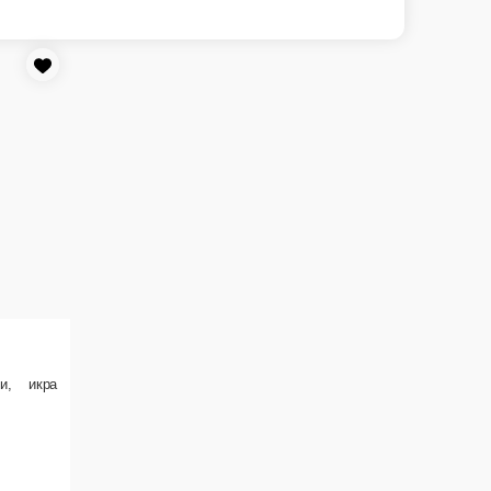
сось с\с, икра масаго, лимон