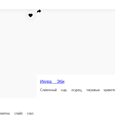
Икура Эби
Сливочный сыр, огурец, тигровые креветки, икра
Юдзу маки
Сливочный сыр, огурец, авокадо, ло
 порц.
1 порц.