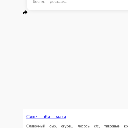
беспл. доставка
Сяке эби маки
Сливочный сыр, огурец, лосось с\с, тигровые креветки, спайс соус
1 порц.
1