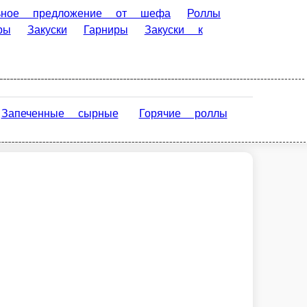
 от шефа
Роллы
Пинса
акуски к пиву
Наборы
Сэндвич -
ые напитки
ные
Горячие роллы
Спринг роллы