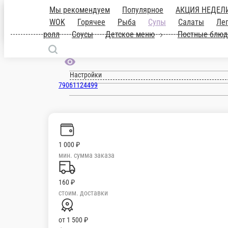
Чистополь
ru
Настройки
79061124499
1 000 ₽
мин. сумма заказа
160 ₽
стоим. доставки
от
1 500 ₽