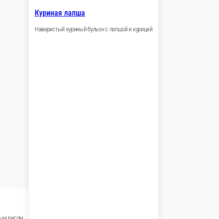
кунжут
1 порц.
460 ₽
рзину
В корзину