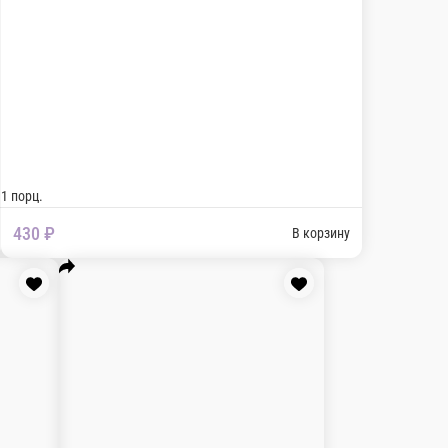
Суп Вишисуаз
Нежный сливочный суп с лососем