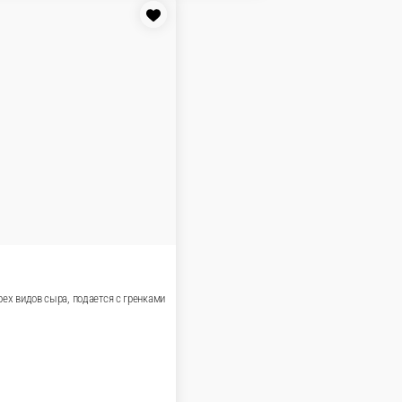
ием кокосового молока, подается с лаймом и
В корзину