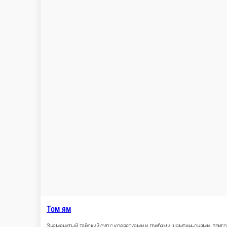
Наваристый куриный бульон с добавлением кокосо
1 порц.
590 ₽