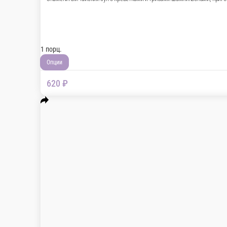
Шурпа с печенными овощами
Ароматный прозрачный бульон с говядиной, ово
1 порц.
430 ₽