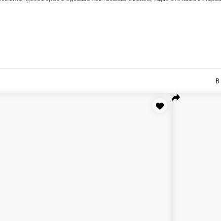
щами и горохом нут
В корзину