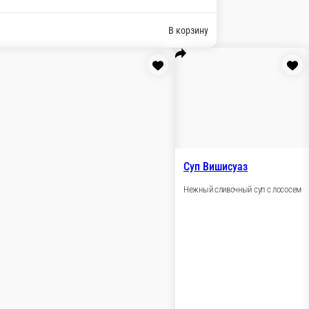
ветками
Крем суп из брокколи с кремом Фета
Нежный сливочный суп из брокколи, тигровых кре
1 порц.
430 ₽
рзину