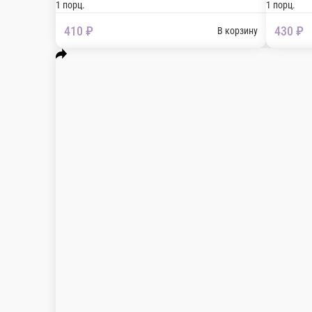
Сливочный крем суп из тыквы с тигровыми кре
1 порц.
410 ₽
В ко