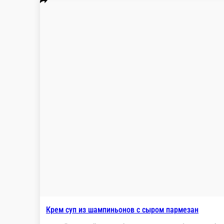
Том ям
Знаменитый тайский суп с креветками и грибам
паровым рисом
1 порц.
Опции
620 ₽