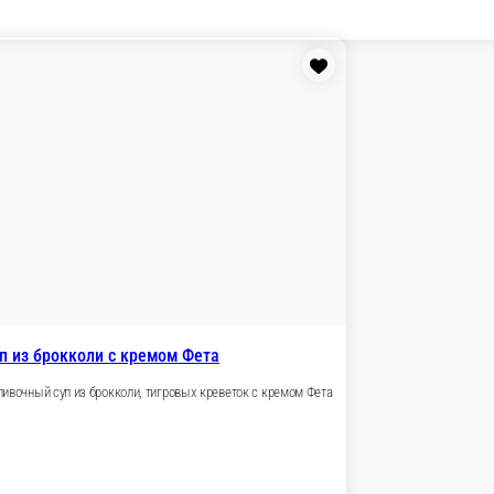
И !
Поке
НАБОРЫ
Завтраки
Специальное предложение от ше
ки к пиву
Наборы
Сэндвич - ролл
Соусы
Детское меню
Пос
ыжатые напитки