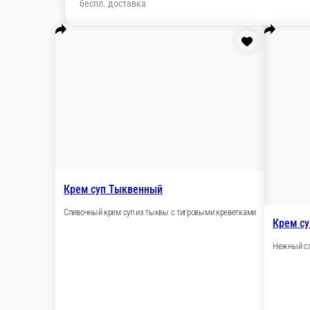
беспл. доставка
Мы рекомендуем
Популярное
АКЦИЯ НЕДЕЛ
- Фокачча
Паста
Бургеры
Закуски
Гарниры
Закус
блюда
Десерты
Напитки
Милкшейки
Смузи
Свежев
Крем суп Тыквенный