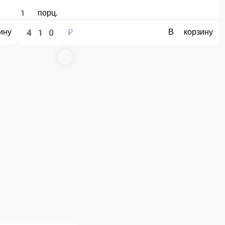
420 ₽
В корзину
ый
Запеченный ролл Ойши
Снежный краб, спайси «Соус», омлет японский, майонез, соус «Дабл хит», соус «Унаг