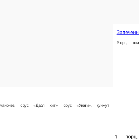
1 порц.
380 ₽
В корзину
В корзин
Запеченный Сливочный краб
Снежный краб, соус «Сырный»
Запеченный ролл Д