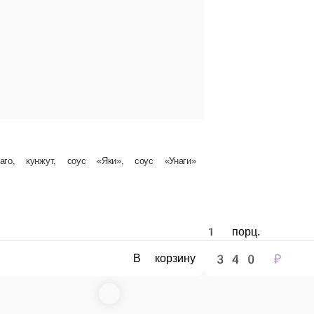
саго
ину