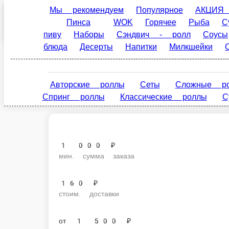
Мы рекомендуем
Популярное
АКЦИЯ НЕДЕЛИ
Чистополь
WOK
Горячее
Рыба
Супы
Салаты
Ле
ru
ролл
Соусы
Детское меню
Постные блюд
Настройки
79061124499
Авторские роллы
Сеты
Сложные роллы
Классические роллы
Суши
Суши Гункан Запе
1 000 ₽
мин. сумма заказа
160 ₽
стоим. доставки
от
1 500 ₽
беспл. доставка