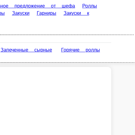
 от шефа
Роллы
Пинса
акуски к пиву
Наборы
Сэндвич -
ые напитки
ные
Горячие роллы
Спринг роллы