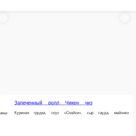
й ролл Чикен чиз
а, соус «Спайси», сыр гауда, майонез
Запеченный ролл Томаго Яки
Микс Калифорния, огурец, омлет японский, соус 
1 порц.