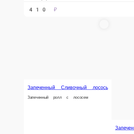
Запеченная Калифорния
Снежный краб, сливочный сыр, огурец, икра масаго, кунжут, соус «Яки»
1 порц.
460 ₽