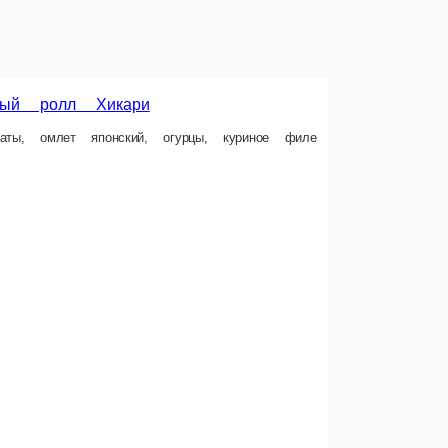
у
абл Хит