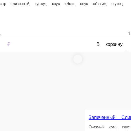
Запеченный рол
Угорь, сливочный сыр
апеченный ролл с креветкой
игровые креветки, сыр Чеддар, сливочный сыр, огурец, кунжут
орц.
1 порц.
80 ₽
490 ₽
В корзину