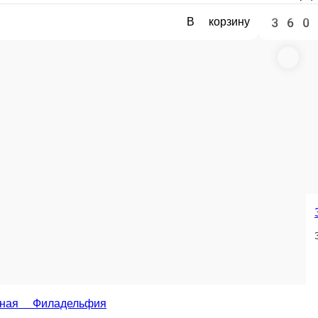
Лосось, сливочный сыр, огу
, соус «Унаги»
1 порц.
1 порц.
340 ₽
450 ₽
В корзину
В корзину