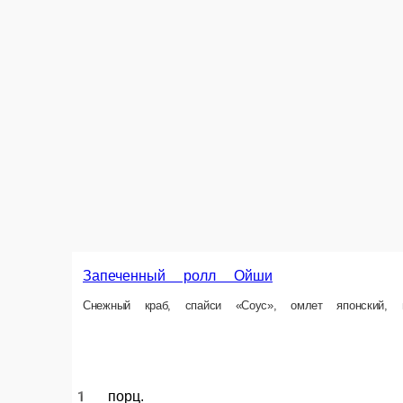
1 порц.
1 порц.
380 ₽
490 ₽
В корзину