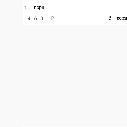
460 ₽
410 ₽
В корзину
Запеченный ролл Калифорникейшн
Снежный краб, огурец, икра масаго, сыр гауда, майонез, сыр сливочн