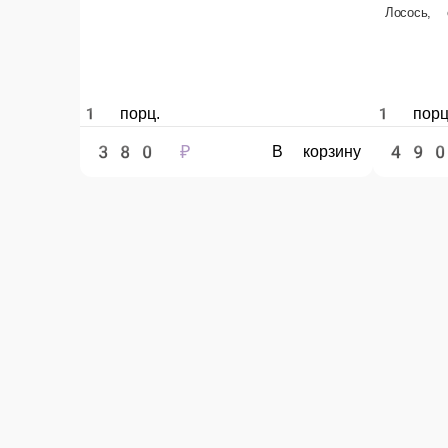
З
Запеченный ролл Чикен
Т
Куриное филе, болгарский перец, огурец, сыр Чеддар, соус унаги
1 порц.
1 п
460 ₽
4
В корзину