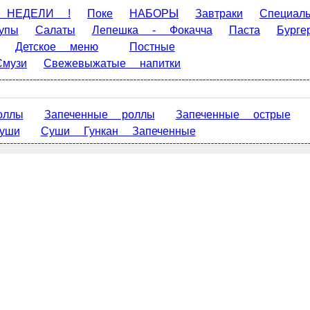
 !
Поке
НАБОРЫ
Завтраки
Специальное предложение
пешка - Фокачча
Паста
Бургеры
Закуски
Гарниры
З
а
Десерты
Напитки
Милкшейки
Смузи
Свежевыжат
Главная
Отзывы
Запеченные роллы
Запеченные острые
Запеченные сыр
О нас
ченные