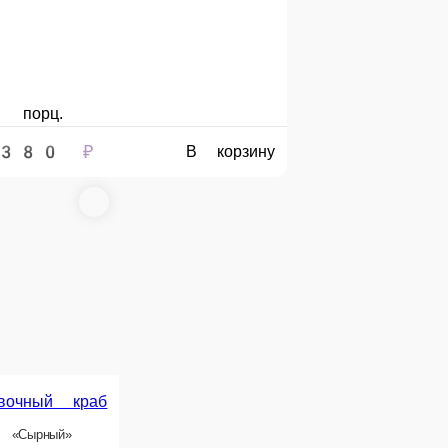
л с угрем
, сыр Чеддар, лук зеленый
В корзину