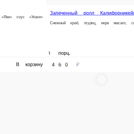
1 порц.
410 ₽
ну
В
Запеченный Сливочная креветк
Запеченный ролл с креветкой
адельфия
кунжут, соус «Яки», соус «Унаги», огурец