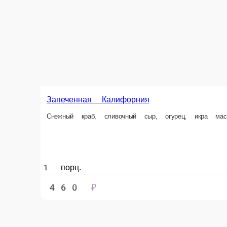
Запеченный ролл с лососем
Лосось, авокадо, сливочный сыр, сыр моцарелла , соус спайс, икра ма
1 порц.
490 ₽
В корз
Информация об оплате
Наличный расчёт