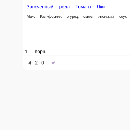
1 порц.
460 ₽
В корзи
Запеченный Сливочный лосось
Запеченный ролл с лососем
Запеченная Фил
Лосось, сыр сливочный, 