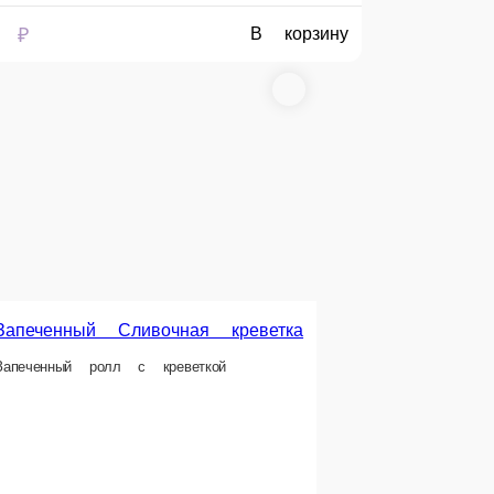
рец, соус «Дабл хит», кунжут, соус «Унаги»
В корзину