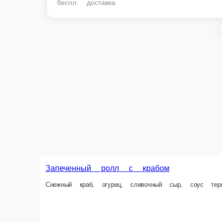
Запеченны
Запеченный ролл с крабом
Куриная грудк
Снежный краб, огурец, сливочный сыр, соус терияки
1 порц.
1 порц.