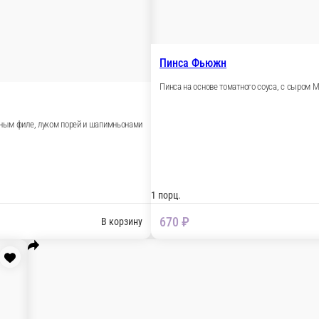
 охотничьи колбаски, вяленые томаты, перец халапьньо