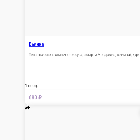
Пицца Охотничья
На основе томатного соуса, с сыром Моцарелла,
1 порц.