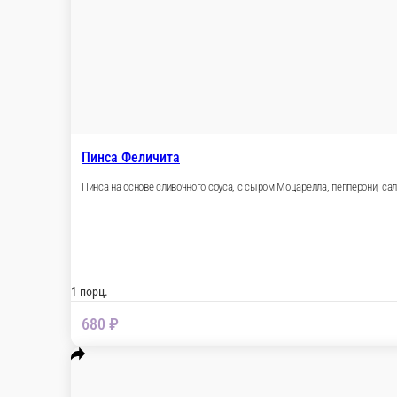
Пинса на основе томатного соуса, с сыром Моц
1 порц.
670 ₽