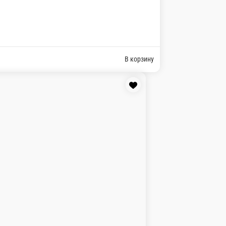
нами
ину