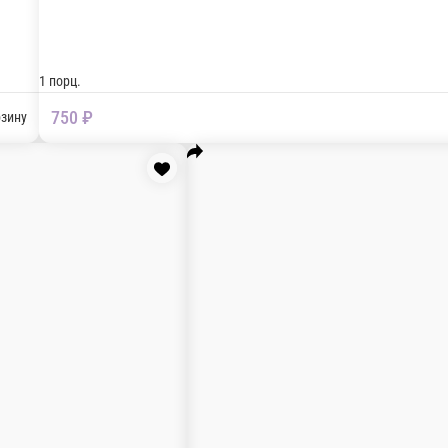
царелла, ветчиной, куриным филе, луком порей и шапимньо
В корз