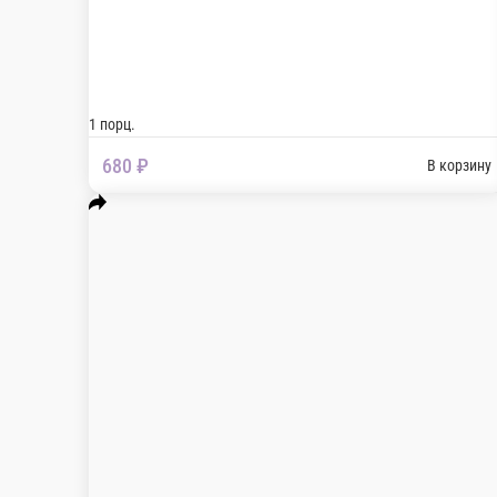
На основе сливочного соуса, с сыром Моцарел
1 порц.
680 ₽