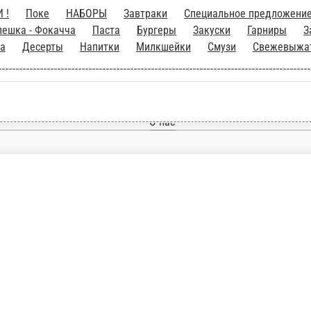
 НЕДЕЛИ !
Поке
НАБОРЫ
Завтраки
Специал
упы
Салаты
Лепешка - Фокачча
Паста
Бурге
Детское меню
Постные
Смузи
Свежевыжатые напитки
Главная
Отзывы
О нас