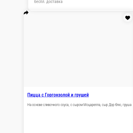
беспл. доставка
Пицца с Горгонзолой и грушей