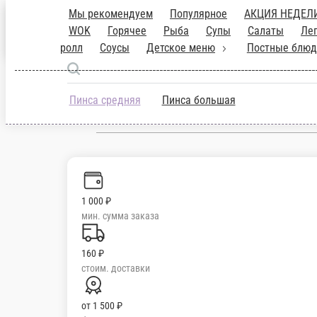
Мы рекомендуем
Популярное
АКЦИЯ
Пинса
WOK
Горячее
Рыба
С
Чистополь
пиву
Наборы
Сэндвич - ролл
Соусы
блюда
Десерты
Напитки
Милкшейки
ru
Настройки
Пинса средняя
Пинса большая
79061124499
1 000 ₽
мин. сумма заказа
160 ₽
стоим. доставки
от
1 500 ₽