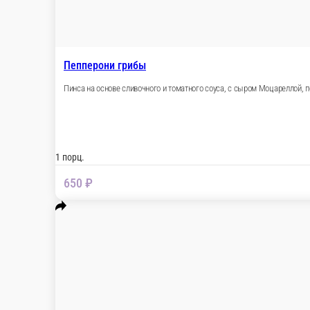
Пинса Фьюжн