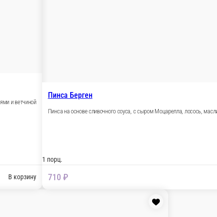
арелла, пепперони, салями, беконом и ветчиной
В корзину