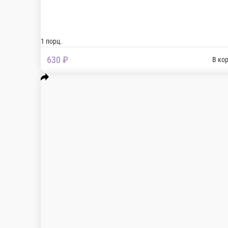
Бьянка
Пинса на основе сливочного соуса, с сыром Мо
1 порц.
680 ₽