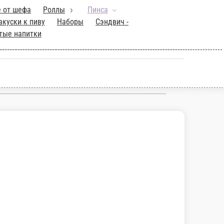
ьное предложение от шефа
Роллы
ры
Закуски
Гарниры
Закуски к